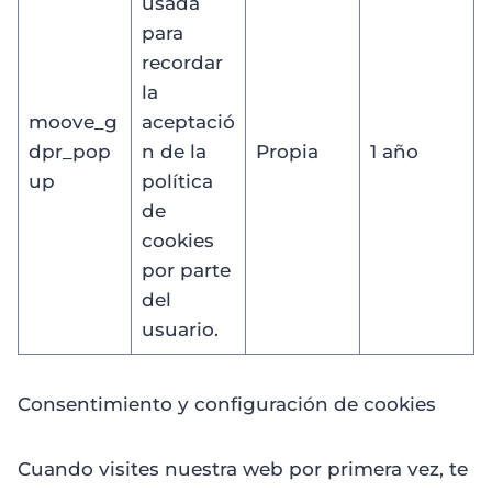
usada
para
recordar
la
moove_g
aceptació
dpr_pop
n de la
Propia
1 año
up
política
de
cookies
por parte
del
usuario.
Consentimiento y configuración de cookies
Cuando visites nuestra web por primera vez, te