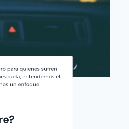
ero para quienes sufren
oescuela, entendemos el
emos un enfoque
re?